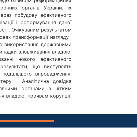
 буде базисом реформаційних
ронних органів України, їх
через побудову ефективного
ізації і реформування даної
ості. Очікуваним результатом
вах трансформації нагляду і
ого використання державними
випадки зловживання владою,
ванні нового ефективного
 результати, що виступлять
 подальшого впровадження.
теру – Аналітична довідка
жавними органами з чітким
я владою, проявам корупції,