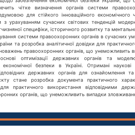
 щодо забезпечення економічної безпеки України, що
печить чітке визначення органів системи правоохо
едумовою для стійкого інноваційного економічного 
и з урахуванням сучасних світових тенденцій модерн
тчизняної специфіки, історичного розвитку та ментальн
вання системи правоохоронних органів в сучасних умо
раїни та розробка аналітичної довідки для практичн
овноважень правоохоронних органів, що унеможливить 
основі оптимізації державних органів та моделю
я економічної безпеки в Україні. Отримані наукові
ідповідних державних органів для ознайомлення та
єкту стане розробка документа практичного харак
 для практичного використання відповідними дер
оронних органів, що унеможливить випадки зловживанн