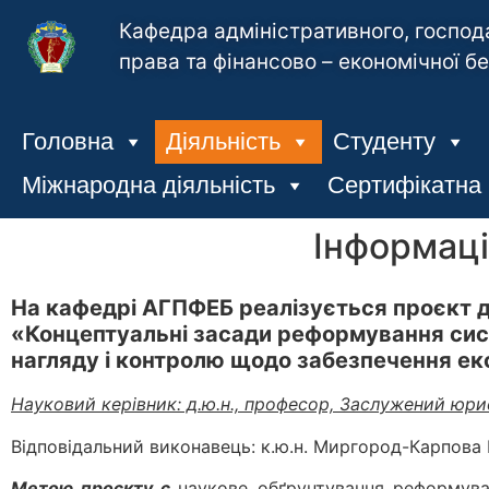
Кафедра адміністративного, господ
права та фінансово – економічної б
Головна
Діяльність
Студенту
Міжнародна діяльність
Сертифікатна
Інформаці
На кафедрі АГПФЕБ реалізується проєкт
«Концептуальні засади реформування сис
нагляду і контролю щодо забезпечення еко
Науковий керівник: д.ю.н., професор, Заслужений юри
Відповідальний виконавець: к.ю.н. Миргород-Карпова В
Метою проєкту є
наукове обґрунтування реформува