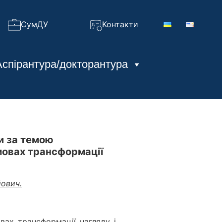
СумДУ
Контакти
Аспірантура/докторантура
и за темою
мовах трансформації
йович.
ах трансформації нагляду і