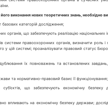
аїни.
його виконання нових теоретичних знань, необхідно ви
 базових категорій дослідження;
их органів, що забезпечують реалізацію національних ін
ів системи правоохоронних органів, визначити роль і 
го у цій системі; проаналізувати правовий статус Бюро
 дублювання їх повноважень та встановлених завдань,
ржави та нормативно-правовий базис її функціонування;
ус суб’єктів, що забезпечують економічну безпеку
тивно впливають на економічну безпеку держави; досл