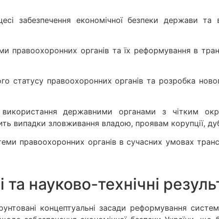
есі забезпечення економічної безпеки держави та в
еми правоохоронних органів та їх реформування в тр
вого статусу правоохоронних органів та розробка ново
 використання державними органами з чітким окре
ть випадки зловживання владою, проявам корупції, ду
еми правоохоронних органів в сучасних умовах транс
і та науково-технічні резуль
ґрунтовані концептуальні засади реформування систе