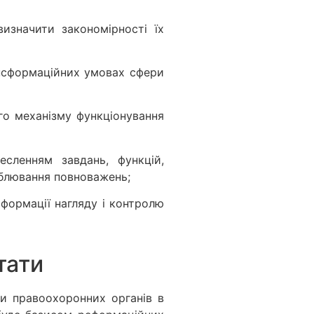
изначити закономірності їх
ансформаційних умовах сфери
го механізму функціонування
сленням завдань, функцій,
блювання повноважень;
формації нагляду і контролю
тати
ми правоохоронних органів в