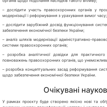
органів щодо подолання наслідків такого впливу;
– дослідити участь правоохоронних органів у проц
модернізації і реформування з урахування вимог часу;
– дослідити зарубіжний досвід функціонування сист
забезпечення економічної безпеки України;
– аналіз шляхів модернізації адміністративно-право
системи правоохоронних органів;
– розробка аналітичної довідки для практичного
повноважень правоохоронних органів, що унеможливи
– розробка концептуальних засад реформування сист
щодо забезпечення економічної безпеки України.
Очікувані науков
У рамках проєкту буде створено якісно нові та об