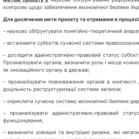
контролю щодо забезпечення економічної безпеки Укр
Для досягнення мети проєкту та отримання в процесі 
– науково обґрунтувати понятійно-теоретичний апарат
– встановити суб’єктів сучасної системи правоохоронн
– дослідити адміністративно-правовий статус суб’єкт
Проаналізувати органів, визначити роль і місце кожно
як інноваційного органу в державі;
– проаналізувати повноваження органів в контексті
доцільність реструктуризації системи загалом;
– окреслити сучасну систему економічної безпеки де
– проаналізувати адміністративно-правовий стат
функціонування;
– визначити зовнішні та внутрішні ризики, які нега