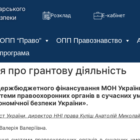
арського
Розклад
Е-кабінет
езпеки
ОПП “Право”
ОПП Правознавство
 програма
я про грантову діяльність
 держбюджетного фінансування МОН Україн
теми правоохоронних органів в сучасних у
номічної безпеки України».
ст України, директор ННІ права Куліш Анатолій Микола
алерія Валеріївна.
ння системи правоохоронних органів в сучасних умов