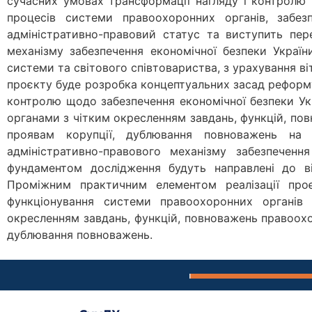
сучасних умовах трансформації нагляду і контролю
процесів системи правоохоронних органів, забез
адміністративно-правовий статус та виступить пер
механізму забезпечення економічної безпеки Україн
системи та світового співтовариства, з урахування ві
проєкту буде розробка концептуальних засад реформу
контролю щодо забезпечення економічної безпеки Ук
органами з чітким окресленням завдань, функцій, п
проявам корупції, дублювання повноважень на 
адміністративно-правового механізму забезпеченн
фундаментом дослідження будуть направлені до в
Проміжним практичним елементом реалізації про
функціонування системи правоохоронних органів
окресленням завдань, функцій, повноважень правоох
дублювання повноважень.