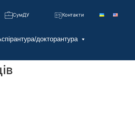
СумДУ
Контакти
Аспірантура/докторантура
ів