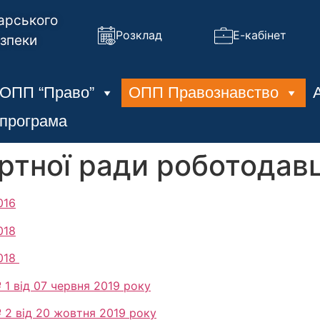
арського
Розклад
Е-кабінет
езпеки
ОПП “Право”
ОПП Правознавство
 програма
ртної ради роботодавц
016
018
2018
1 від 07 червня 2019 року
 2 від 20 жовтня 2019 року