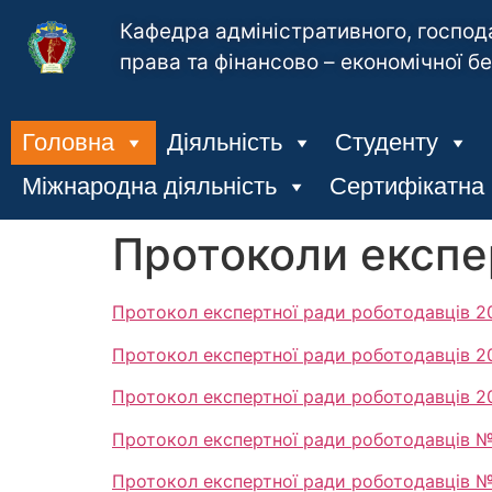
Кафедра адміністративного, господ
права та фінансово – економічної б
Головна
Діяльність
Студенту
Міжнародна діяльність
Сертифікатна
Протоколи експе
Протокол експертної ради роботодавців 2
Протокол експертної ради роботодавців 2
Протокол експертної ради роботодавців 
Протокол експертної ради роботодавців № 
Протокол експертної ради роботодавців №