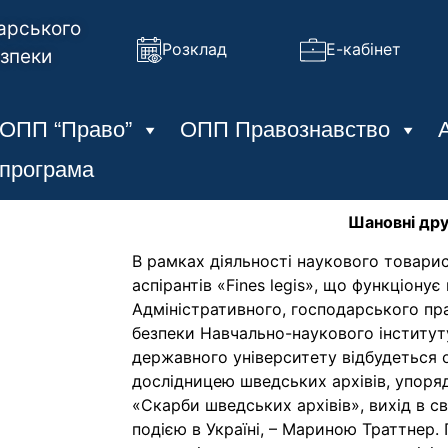
арського
Розклад
Е-кабінет
езпеки
ОПП “Право”
ОПП Правознавство
 програма
Шановні дру
В рамках діяльності наукового товарис
аспірантів «Fines legis», що функціонує
Адміністративного, господарського пр
безпеки Навчально-наукового інститу
державного університету відбудеться о
дослідницею шведських архівів, упоря
«Скарби шведських архівів», вихід в с
подією в Україні, – Мариною Траттнер. П