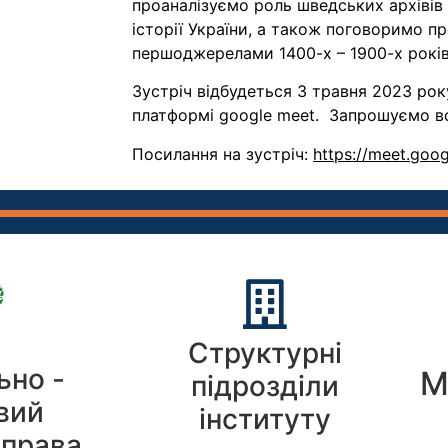
проаналізуємо роль шведських архівів 
історії України, а також поговоримо п
першоджерелами 1400-х – 1900-х років
Зустріч відбудеться 3 травня 2023 рок
платформі google meet.
Запрошуємо вс
Посилання на зустріч:
https://meet.goo
Структурні
ьно -
М
підрозділи
вий
інституту
 права