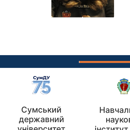
Сумський
Навчал
державний
науко
університет
інститут