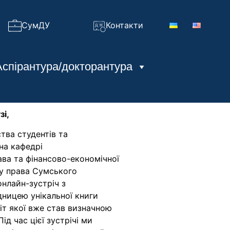
СумДУ
Контакти
Аспірантура/докторантура
зі,
тва студентів та
 на кафедрі
ава та фінансово-економічної
ту права Сумського
нлайн-зустріч з
дницею унікальної книги
віт якої вже став визначною
ід час цієї зустрічі ми