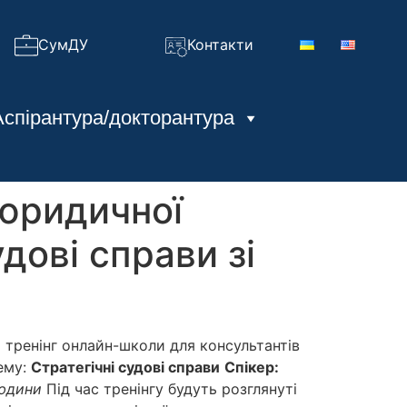
СумДУ
Контакти
Аспірантура/докторантура
 юридичної
дові справи зі
 тренінг онлайн-школи для консультантів
тему:
Стратегічні судові справи
Спікер:
людини
Під час тренінгу будуть розглянуті