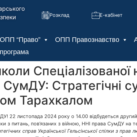
арського
Розклад
Е-кабінет
езпеки
ОПП “Право”
ОПП Правознавство
 програма
школи Спеціалізованої
 СумДУ: Стратегічні су
лом Тарахкалом
ДУ! 22 листопада 2024 року о 14.00 відбудеться другий
іки з питань, пов’язаних з війною, ННІ права СумДУ на 
егічних справ Української Гельсінської спілки з прав 