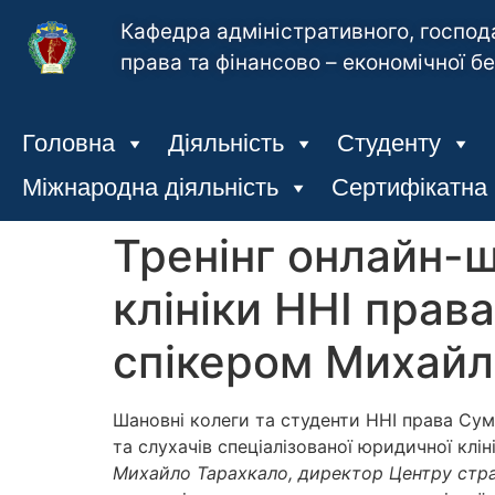
Кафедра адміністративного, господ
права та фінансово – економічної б
Головна
Діяльність
Студенту
Міжнародна діяльність
Сертифікатна
Тренінг онлайн-
клініки ННІ права
спікером Михай
Шановні колеги та студенти ННІ права Сум
та слухачів спеціалізованої юридичної клін
Михайло Тарахкало, директор Центру страт