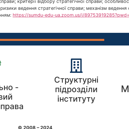
справи; критерії відбору стратегічної справи; особливос
; ризики ведення стратегічної справи; механізм ведення
нням:
https://sumdu-edu-ua.zoom.us/j/89753919285?
Структурні
ьно -
М
підрозділи
вий
інституту
 права
© 2008 – 2024