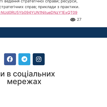
ті ведення стратегічної справи; ресурси,
 стратегічних справ; приклади з практики.
pwd=NUd0RU5Yb094YUN1NitueDNzY1ExQT09
27
и в соціальних
мережах