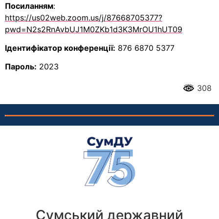
Посиланням
:
https://us02web.zoom.us/j/87668705377?
pwd=N2s2RnAvbUJ1M0ZKb1d3K3MrOU1hUT09
Ідентифікатор конференції:
876 6870 5377
Пароль:
2023
308
Сумський державний