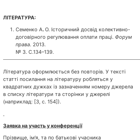
ЛІТЕРАТУРА:
Семенко А
.
О. Історичний досвід колективно-
договірного регулювання оплати праці.
Форум
права.
2013.
№ 3. С.134–139.
_______________________________________________________________________________________
Література оформлюється без повторів. У тексті
статті посилання на літературу робляться у
квадратних дужках із зазначенням номеру джерела
в списку літератури та сторінки у джерелі
(наприклад: [3, с. 154]).
Заявка на участь у конференції
Прізвище, ім’я, та по батькові учасника