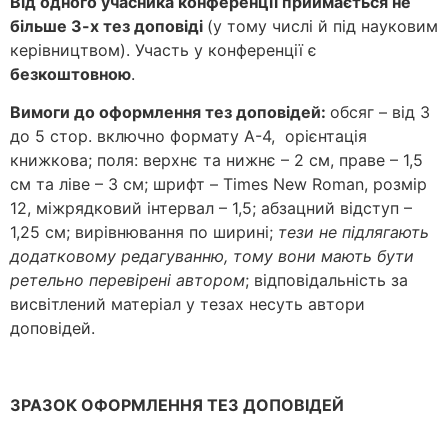
Від одного учасника конференції приймається не
більше 3-х тез доповіді
(у тому числі й під науковим
керівництвом). Участь у конференції є
безкоштовною
.
Вимоги до оформлення тез доповідей:
обсяг – від 3
до 5 стор. включно формату А-4, орієнтація
книжкова; поля: верхнє та нижнє – 2 см, праве – 1,5
см та ліве – 3 см; шрифт – Times New Roman, розмір
12, міжрядковий інтервал – 1,5; абзацний відступ –
1,25 см; вирівнювання по ширині;
тези не підлягають
додатковому редагуванню, тому вони мають бути
ретельно перевірені автором
; відповідальність за
висвітлений матеріал у тезах несуть автори
доповідей.
ЗРАЗОК ОФОРМЛЕННЯ ТЕЗ ДОПОВІДЕЙ
______________________________________________________