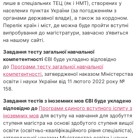
лише в спеціальних ТЕЦ (як і НМТ), створених у
населених пунктах України (за погодженням з
органами державної влади), а також за кордоном.
Перелік країн і міст, де можна буде пройти вступні
випробування до магістратури, завчасно з’явиться
на нашому сайті.
Завдання тесту загальної навчальної
компетентності
ЄВІ буде укладено відповідно
до
Програми тесту загальної навчальної
компетентності
, затвердженої наказом Міністерства
освіти і науки України від 11 лютого 2022 року №
158.
Завдання тестів з іноземних мов ЄВІ буде укладено
відповідно до
Програми єдиного вступного іспиту з
іноземних мов
для вступу на навчання для здобуття
ступеня магістра на основі здобутого ступеня вищої
освіти (освітньо-кваліфікаційного рівня спеціаліста),
затвердженої наказом Міністерства освіти і науки