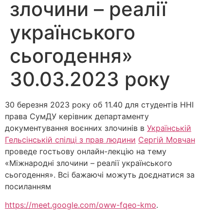
злочини – реалії
українського
сьогодення»
30.03.2023 року
30 березня 2023 року об 11.40 для студентів ННІ
права СумДУ керівник департаменту
документування воєнних злочинів в
Українській
Гельсінській спілці з прав людини
Сергій Мовчан
проведе гостьову онлайн-лекцію на тему
«Міжнародні злочини – реалії українського
сьогодення». Всі бажаючі можуть доєднатися за
посиланням
https://meet.google.com/oww-fqeo-kmo
.