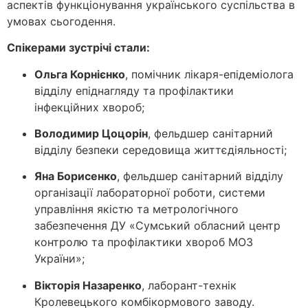
аспектів функціонування українського суспільства в
умовах сьогодення.
Спікерами зустрічі стали:
Ольга Корнієнко
, помічник лікаря-епідеміолога
відділу епіднагляду та профілактики
інфекційних хвороб;
Володимир Цоцорін
, фельдшер санітарний
відділу безпеки середовища життєдіяльності;
Яна Борисенко
, фельдшер санітарний відділу
організації лабораторної роботи, системи
управління якістю та метрологічного
забезпечення ДУ «Сумський обласний центр
контролю та профілактики хвороб МОЗ
України»;
Вікторія Назаренко
, лаборант-технік
Кролевецького комбікормового заводу.