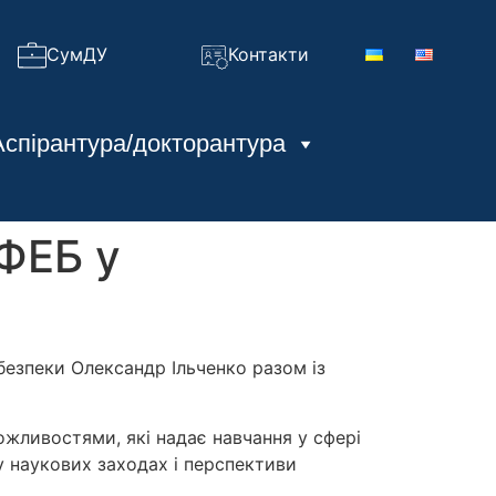
СумДУ
Контакти
Аспірантура/докторантура
ФЕБ у
безпеки Олександр Ільченко разом із
жливостями, які надає навчання у сфері
у наукових заходах і перспективи