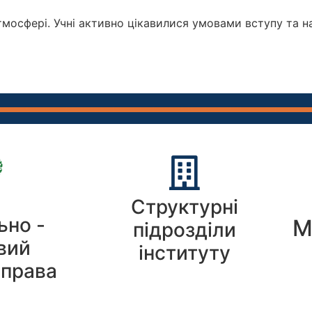
атмосфері. Учні активно цікавилися умовами вступу та 
Структурні
ьно -
М
підрозділи
вий
інституту
 права