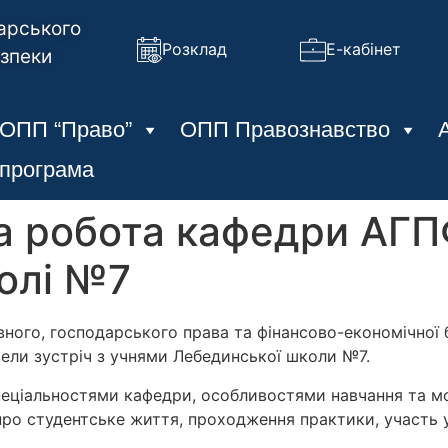
арського
Розклад
Е-кабінет
езпеки
ОПП “Право”
ОПП Правознавство
 програма
а робота кафедри АГП
олі №7
вного, господарського права та фінансово-економічної 
ли зустріч з учнями Лебединської школи №7.
пеціальностями кафедри, особливостями навчання та мо
про студентське життя, проходження практики, участь 