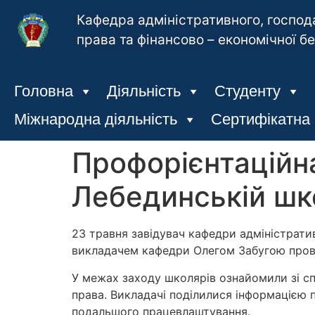
Кафедра адміністративного, господ
права та фінансово – економічної б
Головна
Діяльність
Студенту
Міжнародна діяльність
Сертифікатна
Профорієнтаційн
Лебединській шк
23 травня завідувач кафедри адміністрати
викладачем кафедри Олегом Забугою прове
У межах заходу школярів ознайомили зі с
права. Викладачі поділилися інформацією 
подальшого працевлаштування.