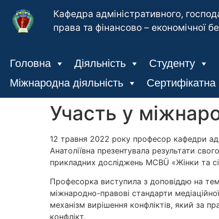
Кафедра адміністративного, господ
права та фінансово – економічної б
Головна
Діяльність
Студенту
Міжнародна діяльність
Сертифікатна
Участь у міжнар
12 травня 2022 року професор кафедри адм
Анатоліївна презентувала результати свог
прикладних досліджень MCBÜ «Жінки та сім’
Професорка виступила з доповіддю на тему:
міжнародно-правові стандарти медіаційної
механізм вирішення конфліктів, який за 
конфлікт.