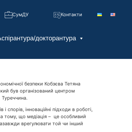
СумДУ
Контакти
Аспірантура/докторантура
ономічної безпеки Кобзєва Тетяна
який був організований центром
, Туреччина.
 спорів, інноваційні підходи в роботі,
на тому, що медіація – це особливий
назавжди врегулювати той чи інший