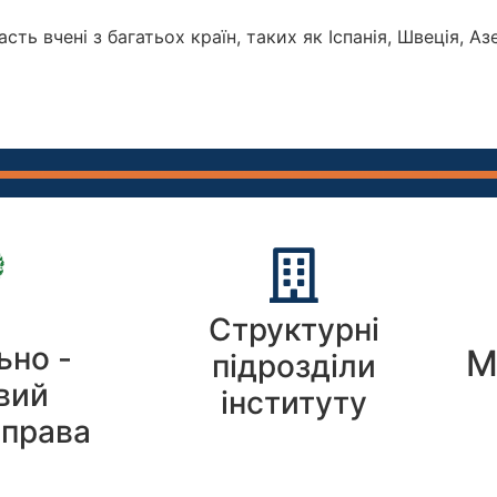
ть вчені з багатьох країн, таких як Іспанія, Швеція, Азе
Структурні
ьно -
М
підрозділи
вий
інституту
 права