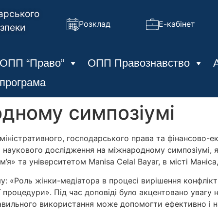
арського
Розклад
Е-кабінет
езпеки
ОПП “Право”
ОПП Правознавство
 програма
одному симпозіумі
іністративного, господарського права та фінансово-ек
о наукового дослідження на міжнародному симпозіумі, 
я» та університетом Manisa Celal Bayar, в місті Маніса
 «Роль жінки-медіатора в процесі вирішення конфліктів і
 процедури». Під час доповіді було акцентовано увагу 
правильного використання може допомогти ефективно і 