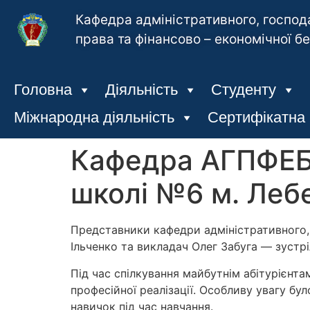
Кафедра адміністративного, господ
права та фінансово – економічної б
Головна
Діяльність
Студенту
Міжнародна діяльність
Сертифікатна
Кафедра АГПФЕБ 
школі №6 м. Леб
Представники кафедри адміністративного,
Ільченко та викладач Олег Забуга — зустр
Під час спілкування майбутнім абітурієнта
професійної реалізації. Особливу увагу бул
навичок під час навчання.