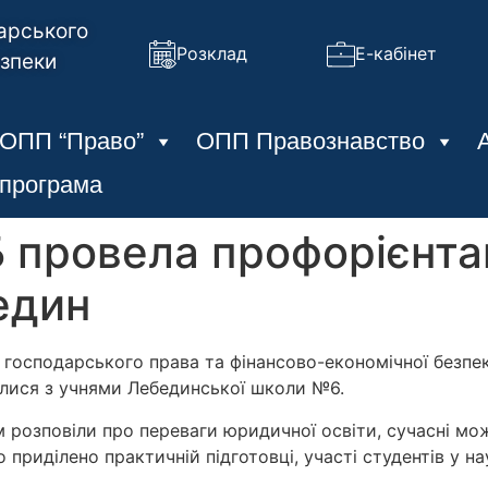
арського
Розклад
Е-кабінет
езпеки
ОПП “Право”
ОПП Правознавство
 програма
провела профорієнтац
един
 господарського права та фінансово-економічної безпе
ілися з учнями Лебединської школи №6.
м розповіли про переваги юридичної освіти, сучасні мо
о приділено практичній підготовці, участі студентів у н