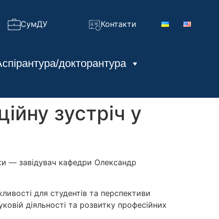
СумДУ
Контакти
Аспірантура/докторантура
ійну зустріч у
ки — завідувач кафедри Олександр
жливості для студентів та перспективи
ауковій діяльності та розвитку професійних